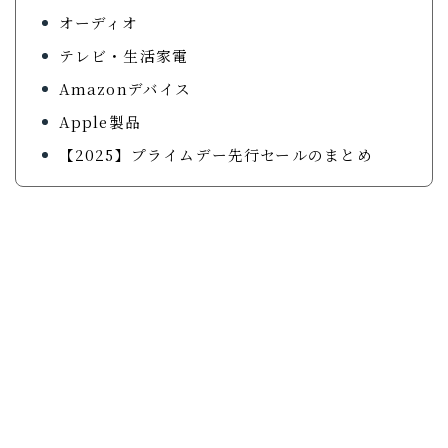
オーディオ
ガジェットで暮らしを整えていくブログ「ルイデント」
テレビ・生活家電
の著者。 実際に使ってよかったアイテムや、旅・日常
の中で役立ったモノ・体験を、リアルで正直な視点で紹
Amazonデバイス
介しています。 趣味はガジェット集め、旅行、音楽・
Apple製品
動画鑑賞など。
【2025】プライムデー先行セールのまとめ
プロフィールを読む
X
Instagram
YouTube
Contact