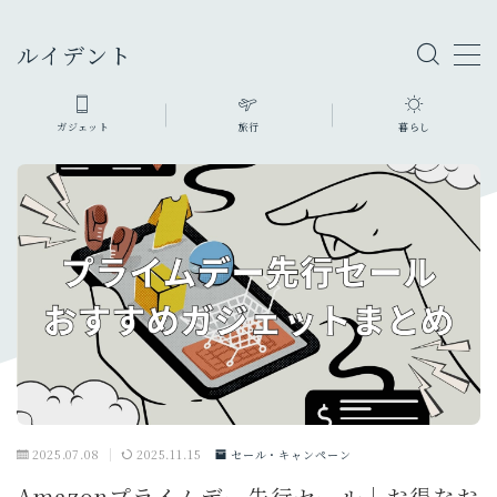
ルイデント
ガジェット
旅行
暮らし
ガジェット・モノ
カメラ
旅行グッズ
ファッション・小物
充電器・モバイルバッテリー
暮らしのモノ
生活家電・雑貨
デスク周り
PC
オーディオ
2025.07.08
2025.11.15
セール・キャンペーン
スマホ・タブレット
Amazonプライムデー先行セール│お得なお