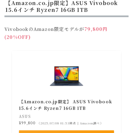
【Amazon.co.jp限定】ASUS Vivobook
15.6インチ Ryzen7 16GB 1TB
VivobookのAmazon限定モデルが
79,800円
(20%OFF)
【Amazon.co.jp限定】 ASUS Vivobook
15.6インチ Ryzen7 16GB 1TB
ASUS
¥99,800
（2025/07/08 01:53時点 | Amazon調べ）