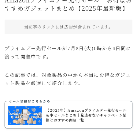
買ってよかったもの
すすめガジェットまとめ【2025年最新版】
旅行
当記事のリンクには広告が含まれています。
国内旅行
海外旅行
プライムデー先行セールが7月8日(火)0時から3日間に
旅のこと
渡って開催中です。
通信・回線
ホテル予約サイト
この記事では、対象製品の中から本当にお得なガジェ
ット製品を厳選して紹介します。
暮らし
暮らしのこと
セール情報はこちらから
趣味・エンタメ
【2025年】Amazonプライムデー先行セール
セール・キャンペーン
＆本セールまとめ｜見逃せないキャンペーン情
報とおすすめ商品一覧
商品レビュー