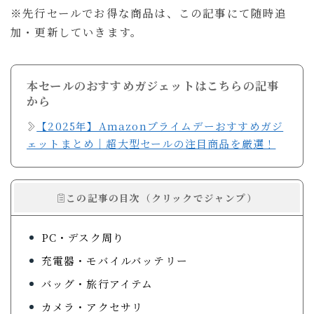
※先行セールでお得な商品は、この記事にて随時追
お問い合わせ
加・更新していきます。
ルイデントについて
本セールのおすすめガジェットはこちらの記事
Amazon
Anker
OM SYSTEM
から
カフェ・レストラン
ニュース
ホテル宿泊記
【2025年】Amazonプライムデーおすすめガジ
ェットまとめ｜超大型セールの注目商品を厳選！
マウスコンピューター
ラウンジ
商品レビュー
旅行の持ち物
旅行記
この記事の目次（クリックでジャンプ）
ガジェット・モノ
旅行記
暮らし
Gadget
Travel
Lifestyle
PC・デスク周り
充電器・モバイルバッテリー
バッグ・旅行アイテム
るいとー
ブロガー
カメラ・アクセサリ