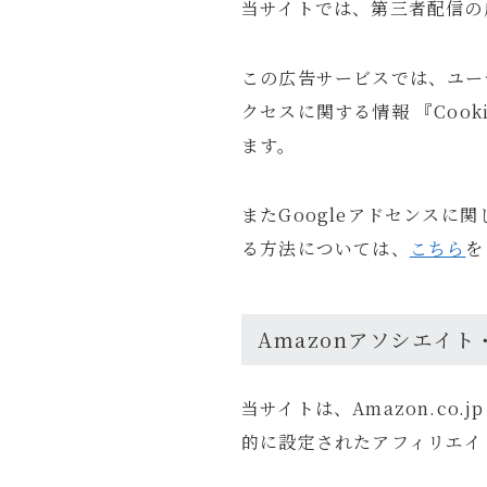
当サイトでは、第三者配信の
スマホ・タブレット
買ってよかったもの
この広告サービスでは、ユー
旅行
クセスに関する情報 『Coo
国内旅行
ます。
海外旅行
旅のこと
またGoogleアドセンス
通信・回線
る方法については、
こちら
を
ホテル予約サイト
Amazonアソシエイ
暮らし
暮らしのこと
当サイトは、Amazon.c
趣味・エンタメ
的に設定されたアフィリエイ
セール・キャンペーン