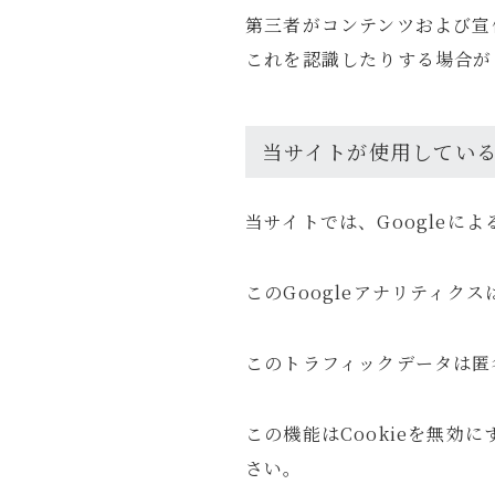
商品レビュー
第三者がコンテンツおよび宣
これを認識したりする場合が
お問い合わせ
ルイデントについて
当サイトが使用してい
Amazon
Anker
OM SYSTEM
当サイトでは、Googleに
旅行の持ち物
旅行記
このGoogleアナリティク
このトラフィックデータは匿
この機能はCookieを無
さい。
ガジェット・モノ
Gadget