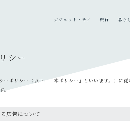
ガジェット・モノ
旅行
暮ら
カメラ
国内旅行
暮ら
PC
海外旅行
趣味
リシー
充電器・モバイルバッテリ
旅のこと
ー
オーディオ
シーポリシー（以下、「本ポリシー」といいます。）に従
デスク周り
す。
生活家電・雑貨
買ってよかったもの
いる広告について