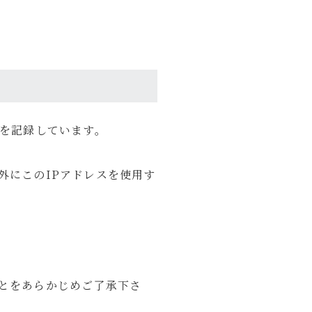
プロフィールを読む
かったアイテムや、旅・日常の中で役立った
旅行、音楽・動画鑑賞など。
スを記録しています。
外にこのIPアドレスを使用す
とをあらかじめご了承下さ