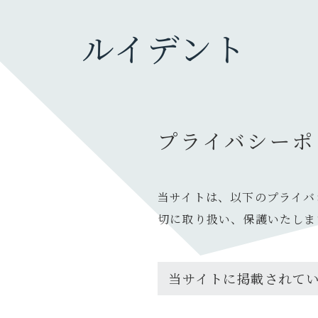
ルイデント
ガジェット・モノ
カメラ
プライバシーポ
旅行グッズ
ファッション・小物
充電器・モバイルバッテリー
当サイトは、以下のプライバ
暮らしのモノ
切に取り扱い、保護いたしま
生活家電・雑貨
デスク周り
当サイトに掲載されて
PC
オーディオ