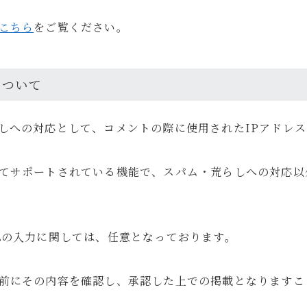
こちら
をご覧ください。
e
について
トで暮らしを整えていくブログ「ルイデント」の著者。 実際に使ってよ
験を、リアルで正直な視点で紹介しています。 趣味はガジェット集め、
しへの対応として、コメントの際に使用されたIPアドレ
Instagram
YouTube
Contact
てサポートされている機能で、スパム・荒らしへの対応以
Lの入力に関しては、任意となっております。
前にその内容を確認し、承認した上での掲載となりますこ