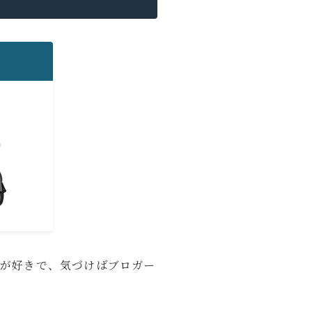
プロフィールを読む
かったアイテムや、旅・日常の中で役立った
旅行、音楽・動画鑑賞など。
とが好きで、気づけばブロガー