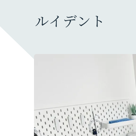
ルイデント
ガジェット・モノ
カメラ
旅行グッズ
ファッション・小物
充電器・モバイルバッテリー
暮らしのモノ
生活家電・雑貨
デスク周り
PC
オーディオ