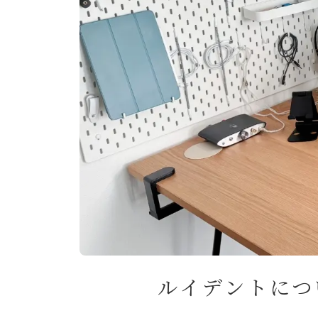
スマホ・タブレット
買ってよかったもの
旅行
国内旅行
海外旅行
旅のこと
通信・回線
ホテル予約サイト
暮らし
暮らしのこと
趣味・エンタメ
ルイデントにつ
セール・キャンペーン