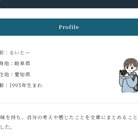
Profile
e
トで暮らしを整えていくブログ「ルイデント」の著者。 実際に使ってよ
験を、リアルで正直な視点で紹介しています。 趣味はガジェット集め、
前：るいとー
Instagram
YouTube
Contact
身地：岐阜県
住地：愛知県
齢：1995年生まれ
興味を持ち、自分の考えや感じたことを文章にまとめるこ
した。