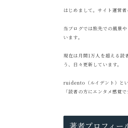
商品レビュー
はじめまして。サイト運営者
お問い合わせ
当ブログでは旅先での風景や
ルイデントについて
います。
Amazon
Anker
OM SYSTEM
現在は月間1万人を超える読
旅行の持ち物
旅行記
う、日々更新しています。
ruidento（ルイデント
「読者の方にエンタメ感覚で
ガジェット・モノ
著者プロフィー
Gadget