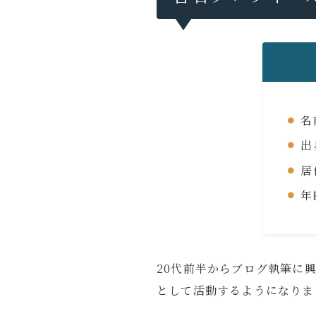
Profil
ガジェッ
モノ・体
名
X
るいとー
出
ブロガー
居
年
20代前半からブログ執筆に
として活動するようになりま