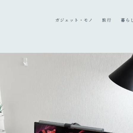
ガジェット・モノ
旅行
暮ら
カメラ
国内旅行
暮ら
PC
海外旅行
趣味
充電器・モバイルバッテリ
旅のこと
ー
オーディオ
デスク周り
生活家電・雑貨
買ってよかったもの