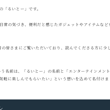
の「るいとー」です。
日常の気づき、便利だと感じたガジェットやアイテムなど
カフェ・レストラン
ニュース
ホテル宿泊記
マウスコン
者の皆さまにご覧いただいており、読んでくださる方に少
）という名前は、「るいとー」の名前と「エンターテインメン
気軽に楽しんでもらいたい」という想いを込めて名付けま
旅行記
ル
Travel