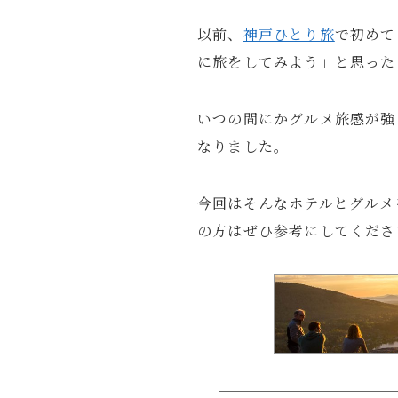
以前、
神戸ひとり旅
で初めて
に旅をしてみよう」と思った
Profil
ガジェッ
いつの間にかグルメ旅感が強
モノ・体
なりました。
X
るいとー
ブロガー
今回はそんなホテルとグルメ
の方はぜひ参考にしてくださ