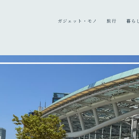
ガジェット・モノ
旅行
暮ら
カメラ
国内旅行
暮ら
PC
海外旅行
趣味
充電器・モバイルバッテリ
旅のこと
ー
オーディオ
デスク周り
生活家電・雑貨
買ってよかったもの