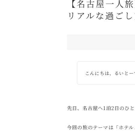
【名古屋一人旅
商品レビュー
リアルな過ごし
お問い合わせ
ルイデントについて
Amazon
Anker
OM SYSTEM
旅行の持ち物
旅行記
こんにちは、るいとー
先日、名古屋へ1泊2日のひ
今回の旅のテーマは「ホテル
ガジェット・モノ
Gadget