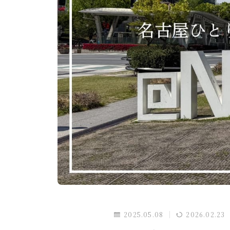
スマホ・タブレット
買ってよかったもの
旅行
国内旅行
海外旅行
旅のこと
通信・回線
ホテル予約サイト
暮らし
暮らしのこと
趣味・エンタメ
セール・キャンペーン
2025.05.08
2026.02.23