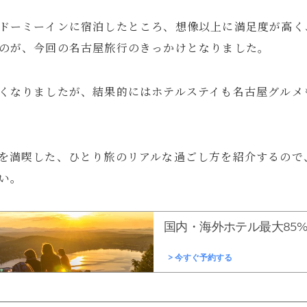
ドーミーインに宿泊したところ、想像以上に満足度が高く
のが、今回の名古屋旅行のきっかけとなりました。
e
トで暮らしを整えていくブログ「ルイデント」の著者。 実際に使ってよ
くなりましたが、結果的にはホテルステイも名古屋グルメ
験を、リアルで正直な視点で紹介しています。 趣味はガジェット集め、
Instagram
YouTube
Contact
を満喫した、ひとり旅のリアルな過ごし方を紹介するので
い。