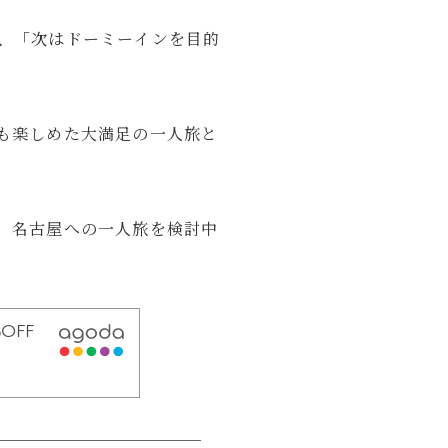
、「次はドーミーインを目的
プロフィールを読む
かったアイテムや、旅・日常の中で役立った
も楽しめた大満足の一人旅と
旅行、音楽・動画鑑賞など。
、名古屋への一人旅を検討中