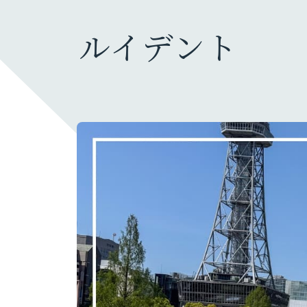
ルイデント
ガジェット・モノ
カメラ
旅行グッズ
ファッション・小物
充電器・モバイルバッテリー
暮らしのモノ
生活家電・雑貨
デスク周り
PC
オーディオ