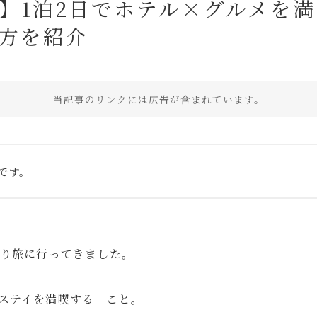
】1泊2日でホテル×グルメを
方を紹介
当記事のリンクには広告が含まれています。
カフェ・レストラン
ニュース
ホテル宿泊記
マウスコン
です。
とり旅に行ってきました。
ステイを満喫する」こと。
旅行記
Travel