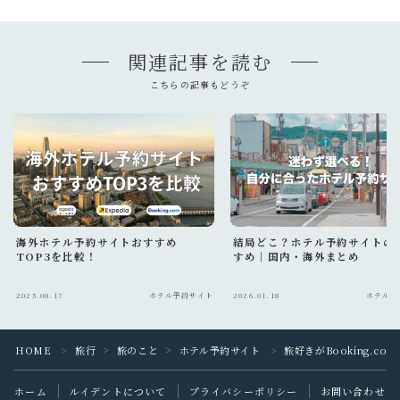
関連記事を読む
こちらの記事もどうぞ
海外ホテル予約サイトおすすめ
結局どこ？ホテル予約サイトの
Follow Me
TOP3を比較！
すめ｜国内・海外まとめ
2025.08.17
ホテル予約サイト
2026.01.18
ホテル予
HOME
旅行
旅のこと
ホテル予約サイト
旅好きがBooking.c
＞
＞
＞
＞
ホーム
ルイデントについて
プライバシーポリシー
お問い合わせ