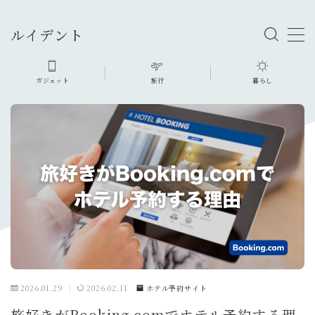
ルイデント
ガジェット
旅行
暮らし
ガジェット・モノ
カメラ
旅行グッズ
ファッション・小物
充電器・モバイルバッテリー
暮らしのモノ
生活家電・雑貨
デスク周り
PC
オーディオ
2026.01.29
2026.02.11
ホテル予約サイト
スマホ・タブレット
旅好きがBooking.comでホテル予約する理