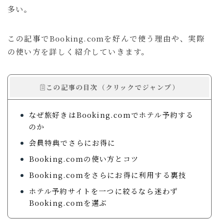
多い。
お問い合わせ
ルイデントについて
この記事でBooking.comを好んで使う理由や、実際
の使い方を詳しく紹介していきます。
Amazon
Anker
OM SYSTEM
カフェ・レストラン
ニュース
ホテル宿泊記
この記事の目次（クリックでジャンプ）
マウスコンピューター
ラウンジ
商品レビュー
なぜ旅好きはBooking.comでホテル予約する
旅行の持ち物
旅行記
のか
会員特典でさらにお得に
ガジェット・モノ
旅行記
暮らし
Booking.comの使い方とコツ
Gadget
Travel
Lifestyle
Booking.comをさらにお得に利用する裏技
ホテル予約サイトを一つに絞るなら迷わず
るいとー
Booking.comを選ぶ
ブロガー