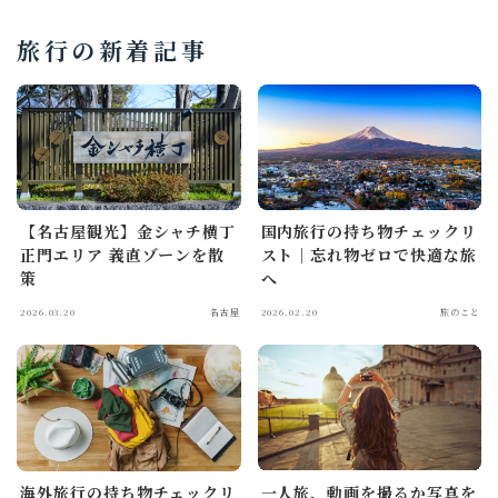
旅行の新着記事
【名古屋観光】金シャチ横丁
国内旅行の持ち物チェックリ
正門エリア 義直ゾーンを散
スト｜忘れ物ゼロで快適な旅
策
へ
2026.03.20
名古屋
2026.02.20
旅のこと
海外旅行の持ち物チェックリ
一人旅、動画を撮るか写真を