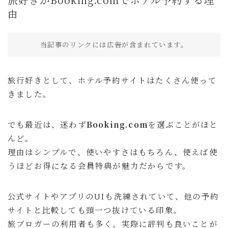
買ってよかったもの
由
旅行
当記事のリンクには広告が含まれています。
国内旅行
海外旅行
旅行好きとして、ホテル予約サイトはたくさん使って
旅のこと
きました。
通信・回線
ホテル予約サイト
でも最近は、迷わず
Booking.com
を選ぶことがほと
んど。
暮らし
理由はシンプルで、使いやすさはもちろん、使えば使
暮らしのこと
うほどお得になる会員特典が魅力だからです。
趣味・エンタメ
セール・キャンペーン
公式サイトやアプリのUIも洗練されていて、他の予約
サイトと比較しても頭一つ抜けている印象。
商品レビュー
旅ブロガーの利用者も多く、実際に評判も良いことが