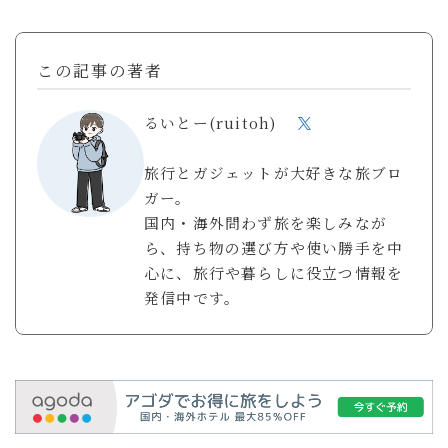
ガジェットで暮らしを整えていくブログ「ルイデント」
の著者。 実際に使ってよかったアイテムや、旅・日常
この記事の著者
の中で役立ったモノ・体験を、リアルで正直な視点で紹
介しています。 趣味はガジェット集め、旅行、音楽・
るいとー(ruitoh)
動画鑑賞など。
プロフィールを読む
旅行とガジェットが大好きな旅ブロ
ガー。
X
Instagram
YouTube
Contact
国内・海外問わず旅を楽しみなが
ら、持ち物の選び方や使い勝手を中
心に、旅行や暮らしに役立つ情報を
発信中です。