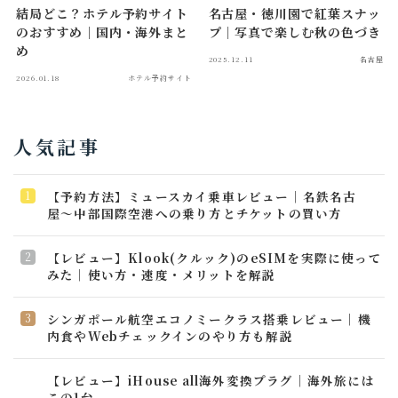
結局どこ？ホテル予約サイト
名古屋・徳川園で紅葉スナッ
のおすすめ｜国内・海外まと
プ｜写真で楽しむ秋の色づき
め
2025.12.11
名古屋
2026.01.18
ホテル予約サイト
人気記事
【予約方法】ミュースカイ乗車レビュー｜名鉄名古
屋〜中部国際空港への乗り方とチケットの買い方
【レビュー】Klook(クルック)のeSIMを実際に使って
みた｜使い方・速度・メリットを解説
シンガポール航空エコノミークラス搭乗レビュー｜機
内食やWebチェックインのやり方も解説
【レビュー】iHouse all海外変換プラグ│海外旅には
この1台