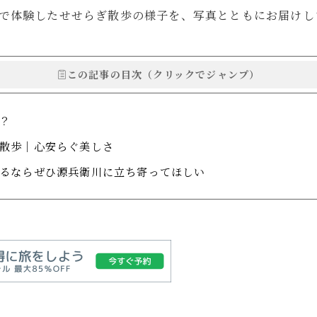
で体験したせせらぎ散歩の様子を、写真とともにお届けし
e
この記事の目次（クリックでジャンプ）
トで暮らしを整えていくブログ「ルイデント」の著者。 実際に使ってよ
験を、リアルで正直な視点で紹介しています。 趣味はガジェット集め、
？
Instagram
YouTube
Contact
散歩｜心安らぐ美しさ
るならぜひ源兵衛川に立ち寄ってほしい