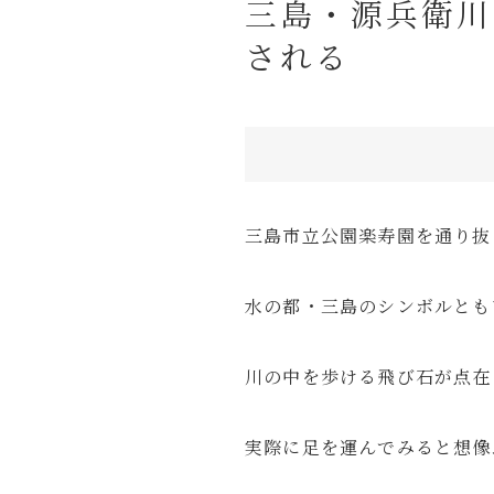
三島・源兵衛川
商品レビュー
される
お問い合わせ
ルイデントについて
Amazon
Anker
OM SYSTEM
三島市立公園楽寿園を通り抜
旅行の持ち物
旅行記
水の都・三島のシンボルとも
川の中を歩ける飛び石が点在
実際に足を運んでみると想像
ガジェット・モノ
Gadget