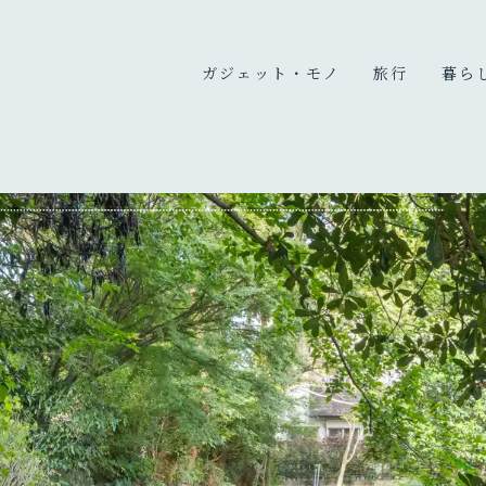
ガジェット・モノ
旅行
暮ら
カメラ
国内旅行
暮ら
PC
海外旅行
趣味
充電器・モバイルバッテリ
旅のこと
ー
オーディオ
デスク周り
生活家電・雑貨
買ってよかったもの