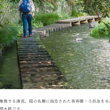
象徴する清流。国の名勝に指定された楽寿園・小浜池を水
い用水路です。