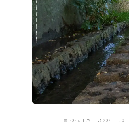
スマホ・タブレット
買ってよかったもの
旅行
国内旅行
海外旅行
旅のこと
通信・回線
ホテル予約サイト
暮らし
暮らしのこと
趣味・エンタメ
セール・キャンペーン
2025.11.29
2025.11.30