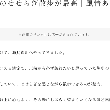
のせせらぎ散歩が最高｜風情あ
当記事のリンクには広告が含まれています。
カフェ・レストラン
ニュース
ホテル宿泊記
マウスコン
けて、
源兵衛川
へやってきました。
いえる清流で、以前から必ず訪れたいと思っていた場所の
していて、せせらぎを感じながら散歩できるのが魅力。
以上に心地よく、その場にしばらく留まりたくなるほど素
旅行記
Travel