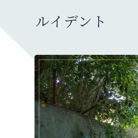
ルイデント
ガジェット・モノ
カメラ
旅行グッズ
ファッション・小物
充電器・モバイルバッテリー
暮らしのモノ
生活家電・雑貨
デスク周り
PC
オーディオ