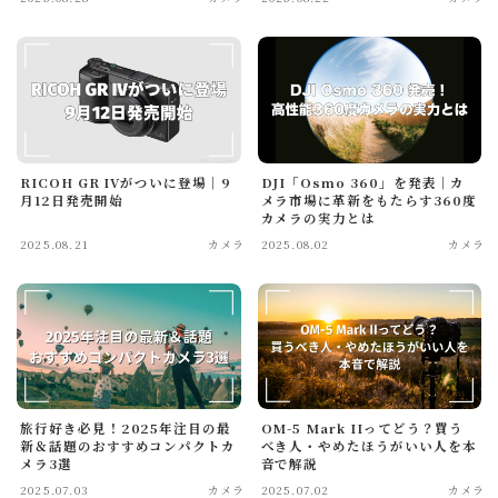
買ってよかったもの
旅行
国内旅行
海外旅行
RICOH GR IVがついに登場｜9
DJI「Osmo 360」を発表｜カ
旅のこと
月12日発売開始
メラ市場に革新をもたらす360度
カメラの実力とは
通信・回線
2025.08.21
カメラ
2025.08.02
カメラ
ホテル予約サイト
暮らし
暮らしのこと
趣味・エンタメ
セール・キャンペーン
旅行好き必見！2025年注目の最
OM-5 Mark IIってどう？買う
新＆話題のおすすめコンパクトカ
べき人・やめたほうがいい人を本
メラ3選
音で解説
商品レビュー
2025.07.03
カメラ
2025.07.02
カメラ