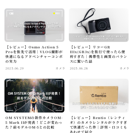
お問い合わせ
ルイデントについて
Amazon
Anker
OM SYSTEM
【レビュー】Osmo Action 5
【レビュー】リコーGR
カフェ・レストラン
ニュース
ホテル宿泊記
Proを旅先で活用│VLOG撮影が
IIIx(GR3x)を旅行で使ったら便
快適になるアドベンチャーコンボ
利すぎた│携帯性と画質のバラン
の実力
スに驚いた話
マウスコンピューター
ラウンジ
商品レビュー
2025.06.29
カメラ
2025.06.28
カメラ
旅行の持ち物
旅行記
ガジェット・モノ
旅行記
暮らし
Gadget
Travel
Lifestyle
OM SYSTEMの新作カメラOM-
【レビュー】Rentio（レンティ
るいとー
5 Mark IIが発表！どこが変わっ
オ）のカメラレンタルがラクすぎ
た？前モデルOM-5との比較
て快適だった件│評判・口コミも
ブロガー
あわせて紹介