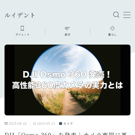
ルイデント
ガジェット
旅行
暮らし
ガジェット・モノ
カメラ
旅行グッズ
ファッション・小物
充電器・モバイルバッテリー
暮らしのモノ
生活家電・雑貨
デスク周り
PC
オーディオ
2025.08.02
2025.09.21
カメラ
スマホ・タブレット
DJI「Osmo 360」を発表｜カメラ市場に革