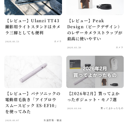
【レビュー】Ulanzi TT43
【レビュー】Peak
撮影用ライトスタンドはカメ
Design（ピークデザイン）
ラ三脚としても便利
のレザーカメラストラップが
最高に使いやすい
2026.03.13
カメラ
2026.03.10
カメラ
【レビュー】パナソニックの
【2026年2月】買ってよか
電動眉毛抜き「アイブロウ
ったガジェット・モノ7選
スムースピック ES-EF10」
2026.03.04
買ってよかったもの
を使ってみた
2026.03.07
生活家電・雑貨