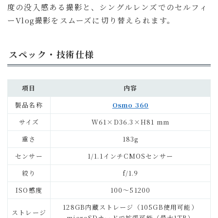
度の没入感ある撮影と、シングルレンズでのセルフィ
ーVlog撮影をスムーズに切り替えられます。
スペック・技術仕様
項目
内容
製品名称
Osmo 360
サイズ
W61×D36.3×H81 mm
重さ
183g
センサー
1/1.1インチCMOSセンサー
絞り
f/1.9
ISO感度
100～51200
128GB内蔵ストレージ（105GB使用可能）
ストレージ
microSDカードで拡張可能（最大1TB）