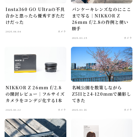
Insta360 GO Ultraの不具
パンケーキレンズなのにここ
合かと思ったら優秀すぎただ
まで写る｜NIKKOR Z
けだった
26mm f/2.8の作例と使い
勝手
2026.04.04
カメラ
2026.03.25
カメラ
NIKKOR Z 26mm f/2.8
名城公園を散策しながら
の開封レビュー｜フルサイズ
Z5IIと24-120mmで撮影し
カメラをコンデジ化する1本
てきた
2026.03.22
カメラ
2026.03.16
カメラ