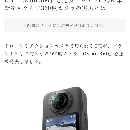
買ってよかったもの
新をもたらす360度カメラの実力とは
旅行
当記事のリンクには広告が含まれています。
国内旅行
海外旅行
ドローンやアクションカメラで知られるDJIが、ブラ
旅のこと
ンドとして初となる360度カメラ「
Osmo 360
」を正
通信・回線
式発表しました。
ホテル予約サイト
暮らし
暮らしのこと
趣味・エンタメ
セール・キャンペーン
商品レビュー