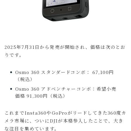
お問い合わせ
ルイデントについて
Amazon
Anker
OM SYSTEM
2025年7月31日から発売が開始され、価格は次のとお
カフェ・レストラン
ニュース
ホテル宿泊記
りです。
マウスコンピューター
ラウンジ
商品レビュー
Osmo 360 スタンダードコンボ： 67,100円
旅行の持ち物
旅行記
（税込）
Osmo 360 アドベンチャーコンボ：希望小売
ガジェット・モノ
旅行記
暮らし
価格 91,300円（税込）
Gadget
Travel
Lifestyle
これまでInsta360やGoProがリードしてきた360度カ
るいとー
メラ市場に、ついにDJIが本格参入したことで、大き
ブロガー
な注目を集めています。