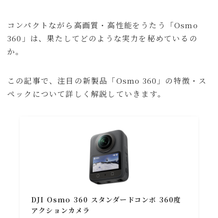
ガジェットで暮らしを整えていくブログ「ルイデント」
コンパクトながら高画質・高性能をうたう「Osmo
の著者。 実際に使ってよかったアイテムや、旅・日常
360」は、果たしてどのような実力を秘めているの
の中で役立ったモノ・体験を、リアルで正直な視点で紹
か。
介しています。 趣味はガジェット集め、旅行、音楽・
動画鑑賞など。
プロフィールを読む
この記事で、注目の新製品「Osmo 360」の特徴・ス
ペックについて詳しく解説していきます。
X
Instagram
YouTube
Contact
DJI Osmo 360 スタンダードコンボ 360度
アクションカメラ