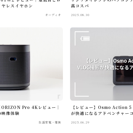
イヤレスイヤホン
高コスパ
オーディオ
2025.08.30
e
トで暮らしを整えていくブログ「ルイデント」の著者。 実際に使ってよ
験を、リアルで正直な視点で紹介しています。 趣味はガジェット集め、
Instagram
YouTube
Contact
ORIZON Pro 4Kレビュー│
【レビュー】Osmo Action
の映像体験
が快適になるアドベンチャー
生活家電・雑貨
2025.06.29