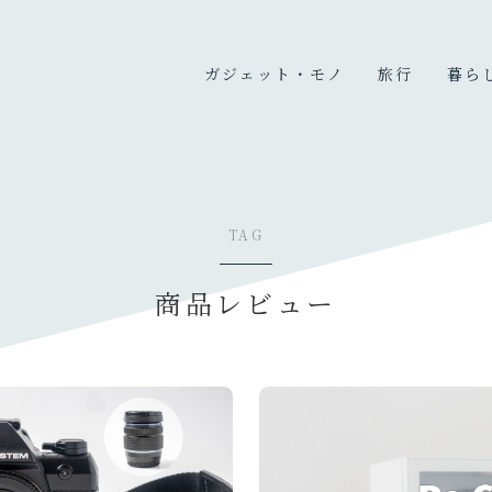
ガジェット・モノ
旅行
暮ら
カメラ
国内旅行
暮ら
PC
海外旅行
趣味
充電器・モバイルバッテリ
旅のこと
TAG
ー
オーディオ
商品レビュー
デスク周り
生活家電・雑貨
買ってよかったもの