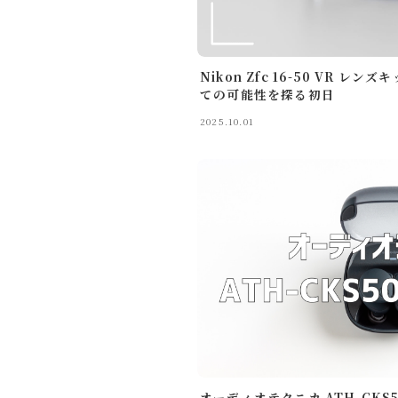
商品レビュー
お問い合わせ
Nikon Zfc 16-50 VR 
ての可能性を探る初日
ルイデントについて
2025.10.01
Amazon
Anker
OM SYSTEM
旅行の持ち物
旅行記
ガジェット・モノ
オーディオテクニカ ATH-CKS
Gadget