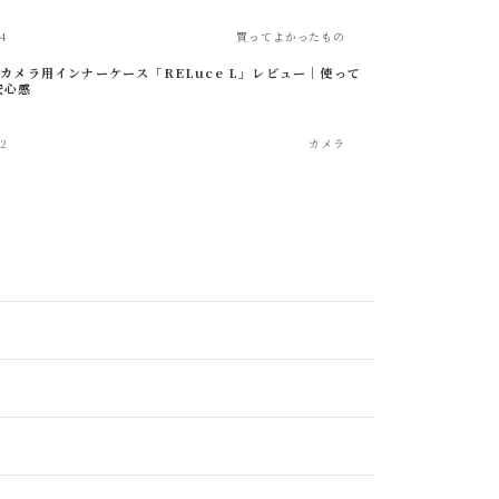
4
買ってよかったもの
のカメラ用インナーケース「RELuce L」レビュー｜使って
安心感
22
カメラ