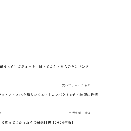
5年総まとめ】ガジェット・買ってよかったものランキング
1
買ってよかったもの
子ピアノP-225を購入レビュー｜コンパクトで自宅練習に最適
6
生活家電・雑貨
で買ってよかったもの厳選11選【2026年版】