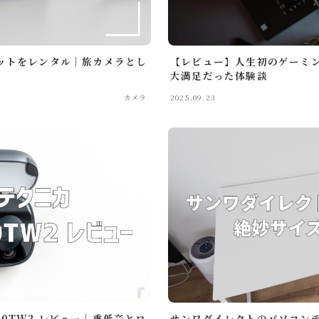
レンズキットをレンタル｜旅カメラとし
【レビュー】人生初のゲーミン
大満足だった体験談
カメラ
2025.09.23
カフェ・レストラン
ニュース
ホテル宿泊記
マウスコン
旅行記
50TW2 レビュー｜重低音とロ
サンワダイレクトのパソコン
Travel