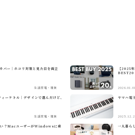
アノカバー｜ホコリ対策と見た目を両立
【202
BEST20
生活家電・雑貨
2026.01.0
ティーケトル｜デザインで選んだけど、
ヤマハ電
生活家電・雑貨
2025.12.2
いい？MacユーザーがWindowsに乗
一人暮らし