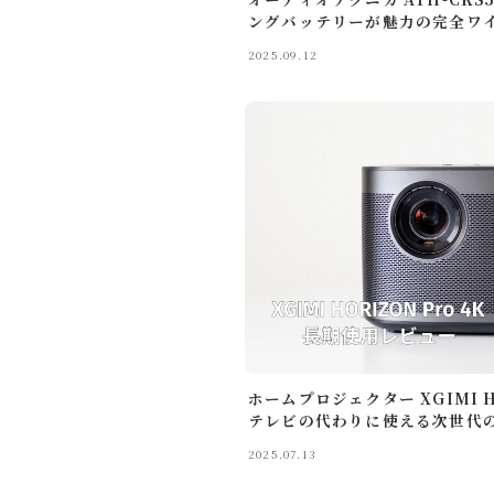
ングバッテリーが魅力の完全ワ
2025.09.12
Profil
ガジェッ
モノ・体
X
るいとー
ブロガー
ホームプロジェクター XGIMI H
テレビの代わりに使える次世代
2025.07.13