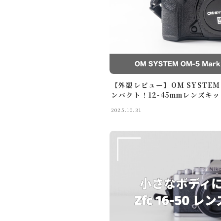
スマホ・タブレット
買ってよかったもの
旅行
国内旅行
海外旅行
【外観レビュー】OM SYSTEM 
ンパクト！12-45mmレンズキ
旅のこと
通信・回線
2025.10.31
ホテル予約サイト
暮らし
暮らしのこと
趣味・エンタメ
セール・キャンペーン