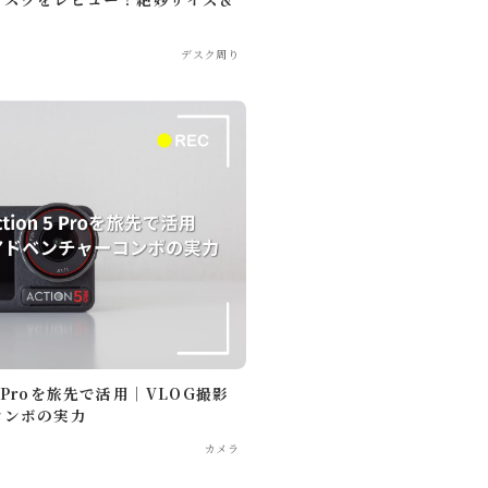
デスク周り
プロフィールを読む
かったアイテムや、旅・日常の中で役立った
旅行、音楽・動画鑑賞など。
 5 Proを旅先で活用│VLOG撮影
コンボの実力
カメラ