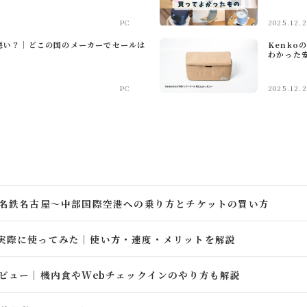
PC
2025.12.2
悪い？｜どこの国のメーカーでセールは
Kenko
わかった
PC
2025.12.
名鉄名古屋〜中部国際空港への乗り方とチケットの買い方
Mを実際に使ってみた｜使い方・速度・メリットを解説
ビュー｜機内食やWebチェックインのやり方も解説