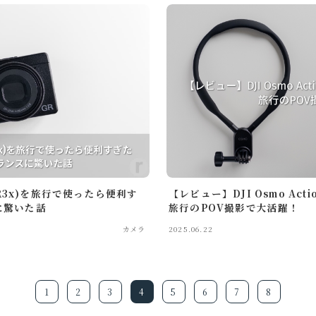
GR3x)を旅行で使ったら便利す
【レビュー】DJI Osmo Ac
に驚いた話
旅行のPOV撮影で大活躍！
カメラ
2025.06.22
1
2
3
4
5
6
7
8