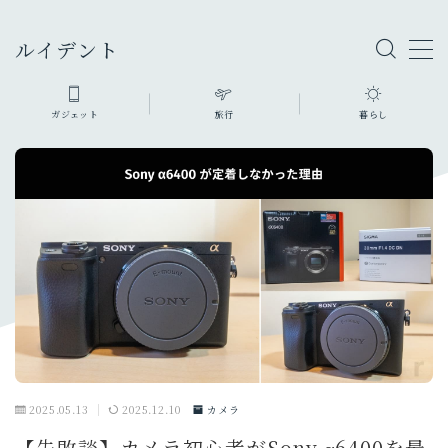
ルイデント
ガジェット
旅行
暮らし
ガジェット・モノ
カメラ
旅行グッズ
ファッション・小物
充電器・モバイルバッテリー
暮らしのモノ
生活家電・雑貨
デスク周り
PC
オーディオ
2025.05.13
2025.12.10
カメラ
スマホ・タブレット
【失敗談】カメラ初心者がSony α6400を最