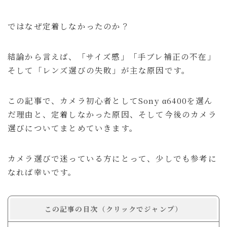
お問い合わせ
ではなぜ定着しなかったのか？
ルイデントについて
結論から言えば、「サイズ感」「手ブレ補正の不在」
そして「レンズ選びの失敗」が主な原因です。
Amazon
Anker
OM SYSTEM
カフェ・レストラン
ニュース
ホテル宿泊記
この記事で、カメラ初心者としてSony α6400を選ん
マウスコンピューター
ラウンジ
商品レビュー
だ理由と、定着しなかった原因、そして今後のカメラ
旅行の持ち物
旅行記
選びについてまとめていきます。
カメラ選びで迷っている方にとって、少しでも参考に
ガジェット・モノ
旅行記
暮らし
Gadget
Travel
Lifestyle
なれば幸いです。
るいとー
この記事の目次（クリックでジャンプ）
ブロガー