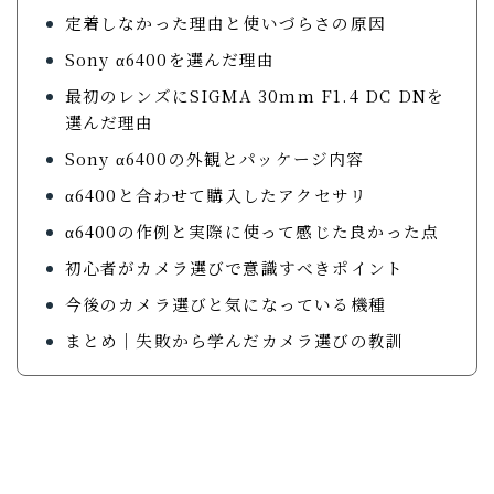
定着しなかった理由と使いづらさの原因
ガジェットで暮らしを整えていくブログ「ルイデント」
Sony α6400を選んだ理由
の著者。 実際に使ってよかったアイテムや、旅・日常
の中で役立ったモノ・体験を、リアルで正直な視点で紹
最初のレンズにSIGMA 30mm F1.4 DC DNを
介しています。 趣味はガジェット集め、旅行、音楽・
選んだ理由
動画鑑賞など。
Sony α6400の外観とパッケージ内容
プロフィールを読む
α6400と合わせて購入したアクセサリ
X
Instagram
YouTube
α6400の作例と実際に使って感じた良かった点
Contact
初心者がカメラ選びで意識すべきポイント
今後のカメラ選びと気になっている機種
まとめ｜失敗から学んだカメラ選びの教訓