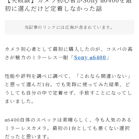
買ってよかったもの
初に選んだけど定着しなかった話
旅行
当記事のリンクには広告が含まれています。
国内旅行
海外旅行
カメラ初心者として最初に購入したのが、コスパの高
旅のこと
さが魅力のミラーレス一眼「
Sony α6400
」
通信・回線
ホテル予約サイト
性能や評判を調べに調べて、「これなら間違いない」
と思って選んだ1台。でも実際に使ってみた結果、ど
暮らし
うしても自分の中で定着せず、手放すことになってし
暮らしのこと
まいました。
趣味・エンタメ
セール・キャンペーン
α6400自体のスペックは素晴らしく、今も人気のある
ミラーレスカメラ。最初の1台としても悪くない選択
商品レビュー
だったと思います。