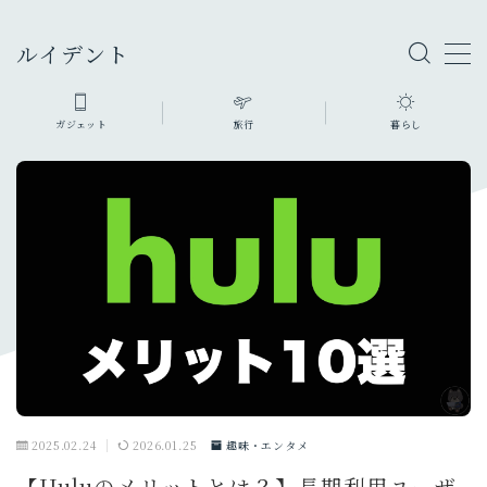
ルイデント
ガジェット
旅行
暮らし
ガジェット・モノ
カメラ
旅行グッズ
ファッション・小物
充電器・モバイルバッテリー
暮らしのモノ
生活家電・雑貨
デスク周り
PC
オーディオ
2025.02.24
2026.01.25
趣味・エンタメ
スマホ・タブレット
【Huluのメリットとは？】長期利用ユーザ