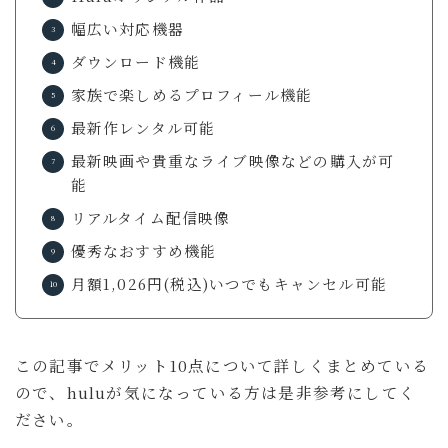
幅広い対応機器
お問い合わせ
ダウンロード機能
ルイデントについて
家族で楽しめるプロフィール機能
最新作レンタル可能
Amazon
Anker
OM SYSTEM
最新映画や貴重なライブ映像などの購入が可
カフェ・レストラン
ニュース
ホテル宿泊記
能
マウスコンピューター
ラウンジ
商品レビュー
リアルタイム配信映像
旅行の持ち物
旅行記
優秀なおすすめ機能
月額1,026円(税込)いつでもキャンセル可能
ガジェット・モノ
旅行記
暮らし
Gadget
Travel
Lifestyle
この記事でメリット10点について詳しくまとめている
ので、huluが気になっている方は是非参考にしてく
るいとー
ださい。
ブロガー