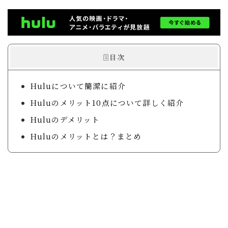
ガジェットで暮らしを整えていくブログ「ルイデント」
の著者。 実際に使ってよかったアイテムや、旅・日常
の中で役立ったモノ・体験を、リアルで正直な視点で紹
介しています。 趣味はガジェット集め、旅行、音楽・
目次
動画鑑賞など。
プロフィールを読む
Huluについて簡潔に紹介
X
Instagram
YouTube
Huluのメリット10点について詳しく紹介
Contact
Huluのデメリット
Huluのメリットとは？まとめ