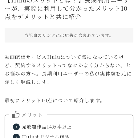
買ってよかったもの
ーが、実際に利用して分かったメリット10
点をデメリットと共に紹介
旅行
国内旅行
当記事のリンクには広告が含まれています。
海外旅行
旅のこと
動画配信サービスHuluについて気になっているけ
通信・回線
ど、契約するメリットってなにかよく分からない、と
ホテル予約サイト
お悩みの方へ。長期利用ユーザーの私が実体験を元に
詳しく解説します。
暮らし
暮らしのこと
最初にメリット10点について紹介します。
趣味・エンタメ
メリット
セール・キャンペーン
見放題作品14万本以上
商品レビュー
Huluオリジナル作品