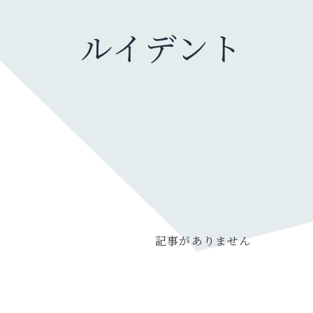
ルイデント
ガジェット・モノ
カメラ
旅行グッズ
ファッション・小物
充電器・モバイルバッテリー
暮らしのモノ
生活家電・雑貨
記事がありません
デスク周り
PC
オーディオ