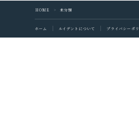
スマホ・タブレット
HOME
未分類
＞
買ってよかったもの
ホーム
ルイデントについて
プライバシーポ
旅行
国内旅行
海外旅行
旅のこと
通信・回線
ホテル予約サイト
暮らし
暮らしのこと
趣味・エンタメ
セール・キャンペーン