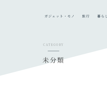
ガジェット・モノ
旅行
暮ら
カメラ
国内旅行
暮ら
PC
海外旅行
趣味
CATEGORY
充電器・モバイルバッテリ
旅のこと
ー
未分類
オーディオ
デスク周り
生活家電・雑貨
買ってよかったもの