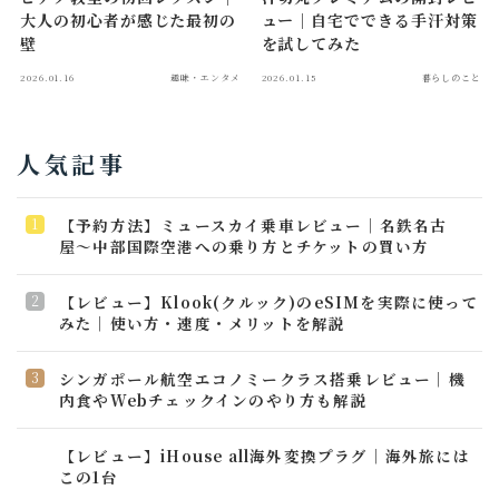
大人の初心者が感じた最初の
ュー｜自宅でできる手汗対策
壁
を試してみた
2026.01.16
趣味・エンタメ
2026.01.15
暮らしのこと
人気記事
【予約方法】ミュースカイ乗車レビュー｜名鉄名古
屋〜中部国際空港への乗り方とチケットの買い方
【レビュー】Klook(クルック)のeSIMを実際に使って
みた｜使い方・速度・メリットを解説
シンガポール航空エコノミークラス搭乗レビュー｜機
内食やWebチェックインのやり方も解説
【レビュー】iHouse all海外変換プラグ│海外旅には
この1台