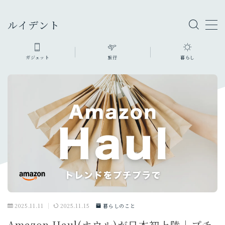
ルイデント
ガジェット
旅行
暮らし
ガジェット・モノ
カメラ
旅行グッズ
ファッション・小物
充電器・モバイルバッテリー
暮らしのモノ
生活家電・雑貨
デスク周り
PC
オーディオ
2025.11.11
2025.11.15
暮らしのこと
スマホ・タブレット
Amazon Haul(ホウル)が日本初上陸｜プチ