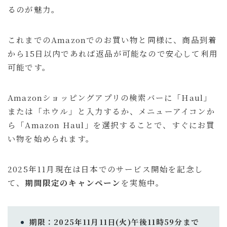
るのが魅力。
お問い合わせ
ルイデントについて
これまでのAmazonでのお買い物と同様に、商品到着
から15日以内であれば返品が可能なので安心して利用
可能です。
Amazon
Anker
OM SYSTEM
カフェ・レストラン
ニュース
ホテル宿泊記
Amazonショッピングアプリの検索バーに「Haul」
マウスコンピューター
ラウンジ
商品レビュー
または「ホウル」と入力するか、メニューアイコンか
ら「Amazon Haul」を選択することで、すぐにお買
旅行の持ち物
旅行記
い物を始められます。
ガジェット・モノ
旅行記
暮らし
2025年11月現在は日本でのサービス開始を記念し
Gadget
Travel
Lifestyle
て、
期間限定のキャンペーン
を実施中。
るいとー
ブロガー
期限：2025年11月11日(火)午後11時59分まで