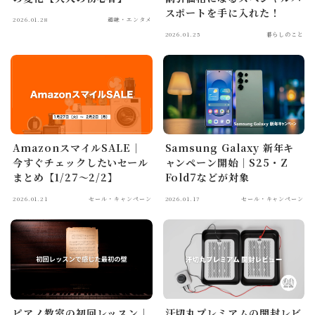
スポートを手に入れた！
2026.01.28
趣味・エンタメ
2026.01.25
暮らしのこと
AmazonスマイルSALE｜
Samsung Galaxy 新年キ
今すぐチェックしたいセール
ャンペーン開始｜S25・Z
まとめ【1/27～2/2】
Fold7などが対象
2026.01.21
セール・キャンペーン
2026.01.17
セール・キャンペーン
ピアノ教室の初回レッスン｜
汗切丸プレミアムの開封レビ