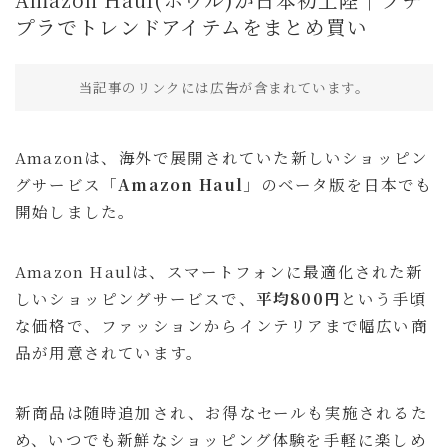
買ってよかったもの
プラでトレンドアイテムをまとめ買い
旅行
当記事のリンクには広告が含まれています。
国内旅行
海外旅行
Amazonは、海外で展開されていた新しいショッピン
旅のこと
グサービス「
Amazon Haul
」のベータ版を日本でも
通信・回線
開始しました。
ホテル予約サイト
Amazon Haulは、スマートフォンに最適化された新
暮らし
しいショッピングサービスで、
平均800円
という手頃
暮らしのこと
な価格で、ファッションからインテリアまで幅広い商
趣味・エンタメ
品が用意されています。
セール・キャンペーン
新商品は随時追加され、お得なセールも実施されるた
商品レビュー
め、いつでも新鮮なショッピング体験を手軽に楽しめ