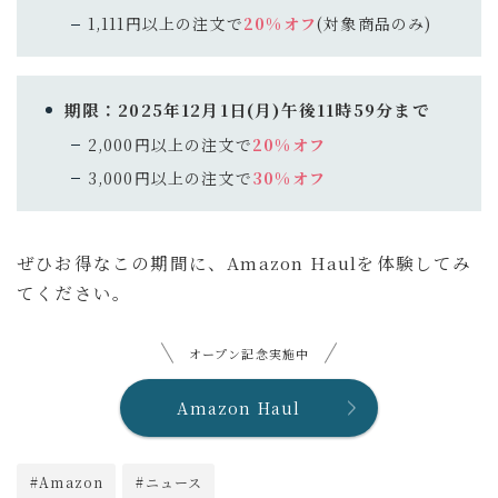
1,111円以上の注文で
20%オフ
(対象商品のみ)
ガジェットで暮らしを整えていくブログ「ルイデント」
の著者。 実際に使ってよかったアイテムや、旅・日常
の中で役立ったモノ・体験を、リアルで正直な視点で紹
期限：2025年12月1日(月)午後11時59分まで
介しています。 趣味はガジェット集め、旅行、音楽・
動画鑑賞など。
2,000円以上の注文で
20%オフ
3,000円以上の注文で
30%オフ
プロフィールを読む
X
Instagram
YouTube
Contact
ぜひお得なこの期間に、Amazon Haulを体験してみ
てください。
オープン記念実施中
Amazon Haul
#Amazon
#ニュース