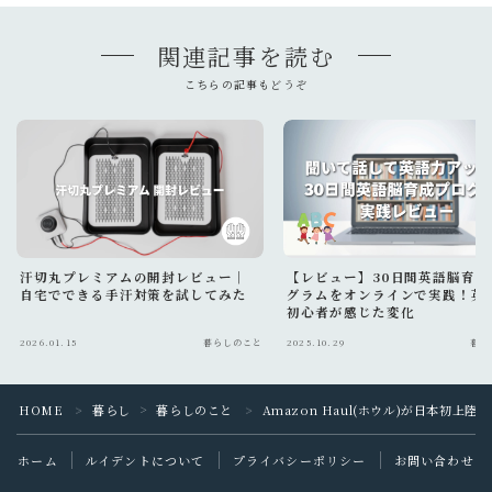
関連記事を読む
こちらの記事もどうぞ
汗切丸プレミアムの開封レビュー｜
【レビュー】30日間英語脳育成
Follow Me
自宅でできる手汗対策を試してみた
グラムをオンラインで実践！英
初心者が感じた変化
2026.01.15
暮らしのこと
2025.10.29
暮ら
HOME
暮らし
暮らしのこと
Amazon Haul(ホウル)が日本初
＞
＞
＞
ホーム
ルイデントについて
プライバシーポリシー
お問い合わせ