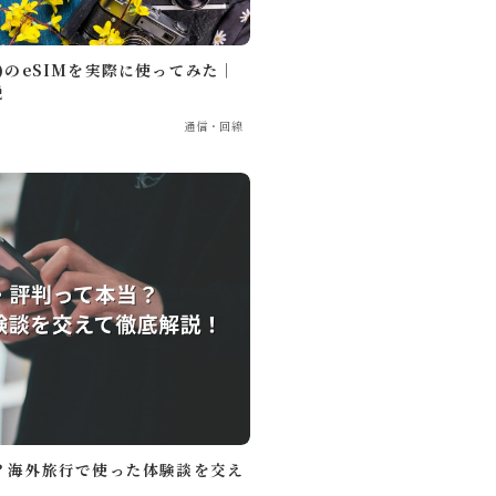
ク)のeSIMを実際に使ってみた｜
説
通信・回線
ピューター
ラウンジ
商品レビュー
当？海外旅行で使った体験談を交え
暮らし
Lifestyle