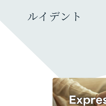
ルイデント
ガジェット・モノ
カメラ
旅行グッズ
ファッション・小物
充電器・モバイルバッテリー
暮らしのモノ
生活家電・雑貨
デスク周り
PC
オーディオ