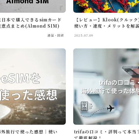
日本で購入できるsimカード
【レビュー】Klook(クルッ
まとめ(Almond SIM)
使い方・速度・メリットを解
通信・回線
2025.07.09
カフェ・レストラン
ニュース
ホテル宿泊記
マウスコン
trifaの口コミ・評判って本
Mを海外旅行で使った感想｜使い
旅行記
て徹底解説！
Travel