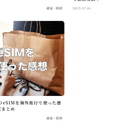
通信・回線
2025.07.01
e
トで暮らしを整えていくブログ「ルイデント」の著者。 実際に使ってよ
験を、リアルで正直な視点で紹介しています。 趣味はガジェット集め、
Instagram
YouTube
Contact
）のeSIMを海外旅行で使った感
度まとめ
通信・回線