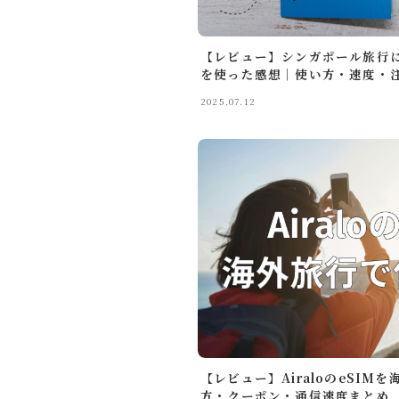
商品レビュー
【レビュー】シンガポール旅行に
お問い合わせ
を使った感想｜使い方・速度・注意点
2025.07.12
ルイデントについて
Amazon
Anker
OM SYSTEM
旅行の持ち物
旅行記
【レビュー】AiraloのeSI
ガジェット・モノ
方・クーポン・通信速度まとめ
Gadget