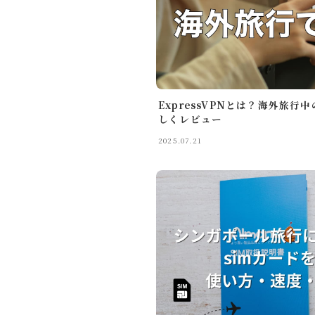
スマホ・タブレット
買ってよかったもの
旅行
国内旅行
ExpressVPNとは？海外旅
海外旅行
しくレビュー
旅のこと
2025.07.21
通信・回線
ホテル予約サイト
暮らし
暮らしのこと
趣味・エンタメ
セール・キャンペーン