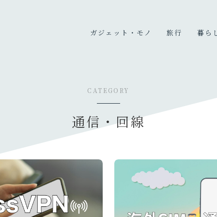
ガジェット・モノ
旅行
暮ら
カメラ
国内旅行
暮ら
PC
海外旅行
趣味
CATEGORY
充電器・モバイルバッテリ
旅のこと
ー
通信・回線
オーディオ
デスク周り
生活家電・雑貨
買ってよかったもの